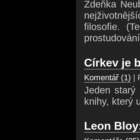
Zdeňka Neub
nejživotně
filosofie. (
prostudování
Církev je
Komentář (1)
| 
Jeden starý 
knihy, který 
Leon Bloy