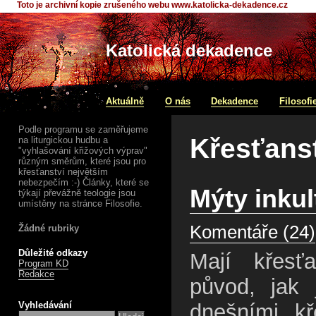
Toto je archivní kopie zrušeného webu www.katolicka-dekadence.cz
Katolická dekadence
Aktuálně
O nás
Dekadence
Filosofi
Podle programu se zaměřujeme
Křesťans
na liturgickou hudbu a
"vyhlašování křižových výprav"
různým směrům, které jsou pro
křesťanství největším
nebezpečím :-) Články, které se
Mýty inkul
týkají převážně teologie jsou
umístěny na stránce Filosofie.
Komentáře (24)
Žádné rubriky
Důležité odkazy
Mají křesť
Program KD
Redakce
původ, jak
Vyhledávání
dnešními kř