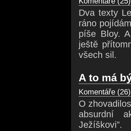
Komentáře (25)
Dva texty L
ráno pojídám
píše Bloy. A
ještě přítom
všech sil.
A to má b
Komentáře (26)
O zhovadilos
absurdní 
Ježíškovi”