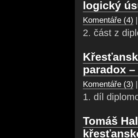
logický ú
Komentáře (4)
|
2. část z di
Křesťanská
paradox – 1
Komentáře (3)
|
1. díl diplom
Tomáš Halí
křesťansk