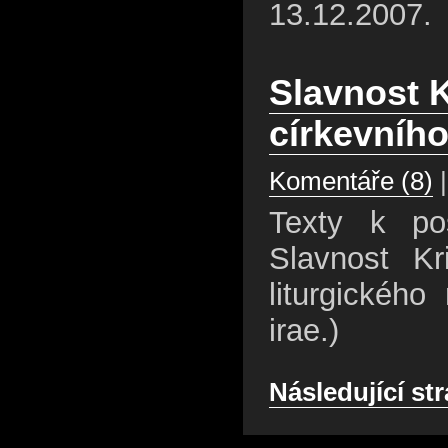
13.12.2007.
Slavnost K
církevního
Komentáře (8)
|
Texty k pos
Slavnost K
liturgickéh
irae.)
Následující st