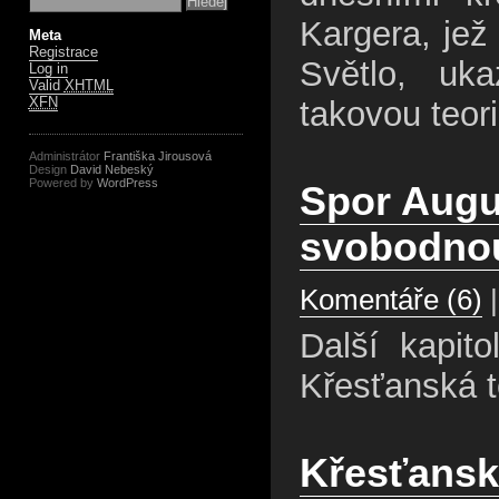
Kargera, jež
Meta
Registrace
Světlo, uk
Log in
Valid
XHTML
XFN
takovou teori
Administrátor
Františka Jirousová
Design
David Nebeský
Powered by
WordPress
Spor Augu
svobodnou
Komentáře (6)
|
Další kapit
Křesťanská t
Křesťanská