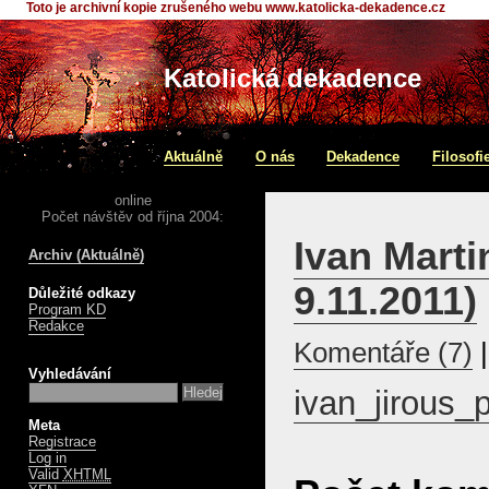
Toto je archivní kopie zrušeného webu www.katolicka-dekadence.cz
Katolická dekadence
Aktuálně
O nás
Dekadence
Filosofi
online
Počet návštěv od října 2004:
Ivan Marti
Archiv (Aktuálně)
9.11.2011)
Důležité odkazy
Program KD
Redakce
Komentáře (7)
|
Vyhledávání
ivan_jirous_
Meta
Registrace
Log in
Valid
XHTML