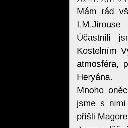
Mám rád vše
I.M.Jirous
Účastnili 
Kostelním Vy
atmosféra, 
Heryána.
Mnoho oněch 
jsme s nimi 
přišli Magore