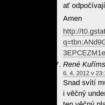
ať odpočívaj
Amen
http://t0.gst
q=tbn:ANd9
3EPCEZM1
René Kuřím
6. 4. 2012 v 23
Snad svítí 
i věčný unde
ten věčný p