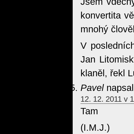
Jsem vděčný
konvertita vě
mnohý člověk
V posledníc
Jan Litomisk
klaněl, řekl L
Pavel
napsal
12. 12. 2011 v 
Tam
(I.M.J.)