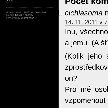
Počet kom
XFN
cichlasoma
n
Administrátor
Františka Jirousová
Design
David Nebeský
Powered by
WordPress
14. 11. 2011 v 7
Inu, všechno
a jemu. (A š
(Kolik jeho 
zprostředkova
on?
Pro mě osob
vzpomenout t