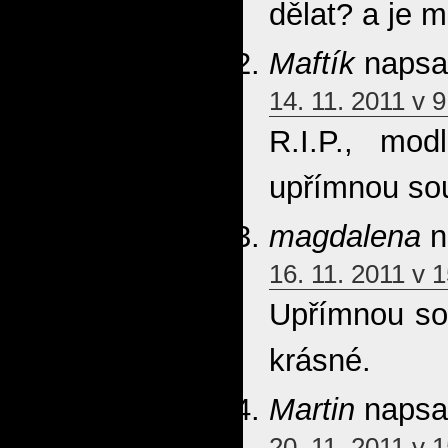
dělat? a je m
Maftík
napsal
14. 11. 2011 v 9
R.I.P., mo
upřímnou so
magdalena
n
16. 11. 2011 v 
Upřímnou sou
krásné.
Martin
napsal
20. 11. 2011 v 