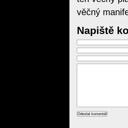
věčný manife
Napiště k